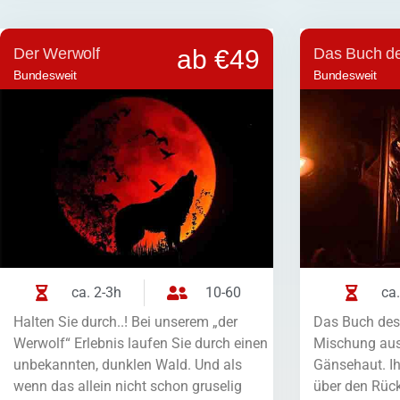
Der Werwolf
ab €49
Das Buch d
Bundesweit
Bundesweit
ca. 2-3h
10-60
ca.
Halten Sie durch..! Bei unserem „der
Das Buch des 
Werwolf“ Erlebnis laufen Sie durch einen
Mischung aus
unbekannten, dunklen Wald. Und als
Gänsehaut. Ih
wenn das allein nicht schon gruselig
über den Rück