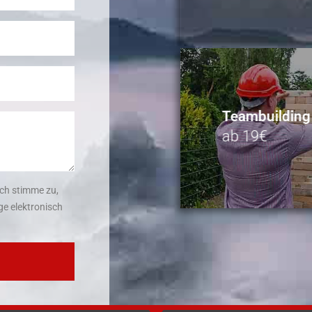
Teambuilding
ab 19€
ch stimme zu,
e elektronisch