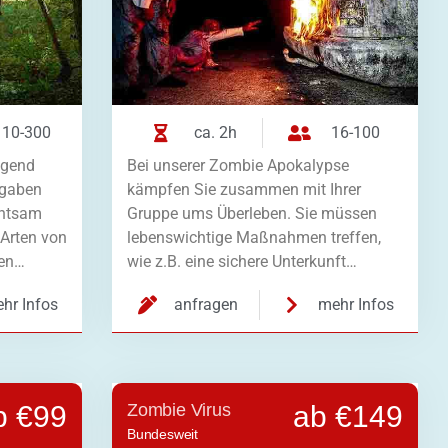
10-300
ca. 2h
16-100
egend
Bei unserer Zombie Apokalypse
fgaben
kämpfen Sie zusammen mit Ihrer
chtsam
Gruppe ums Überleben. Sie müssen
 Arten von
lebenswichtige Maßnahmen treffen,
ren…
wie z.B. eine sichere Unterkunft…
hr Infos
anfragen
mehr Infos
b €99
Zombie Virus
ab €149
Bundesweit