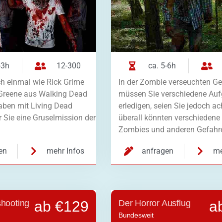
-3h
12-300
ca. 5-6h
ch einmal wie Rick Grime
In der Zombie verseuchten G
Greene aus Walking Dead
müssen Sie verschiedene Au
aben mit Living Dead
erledigen, seien Sie jedoch a
r Sie eine Gruselmission der
überall könnten verschiedene
Zombies und anderen Gefah
en
mehr Infos
anfragen
me
shooting
ab €129
Der Horror Ausflug
a
Bundesweit