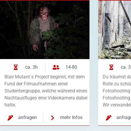
ca. 3h
14-80
ca. 
Blair Mutant´s Project beginnt, mit dem
Du träumst da
Fund der Filmaufnahmen einer
Rolle zu schl
Studentengruppe, welche während eines
Fotoshooting
Nachtausfluges eine Videokamera dabei
Fotoshooting 
hatte.
Wir verwandel
anfragen
mehr Infos
anfrag