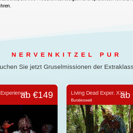
hren.
NERVENKITZEL PUR
uchen Sie jetzt Gruselmissionen der Extraklas
 Experience
ab €149
Living Dead Exper. XXL
ab
Bundesweit