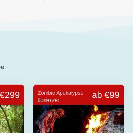
se
 €299
Zombie Apokalypse
ab €99
Bundesweit