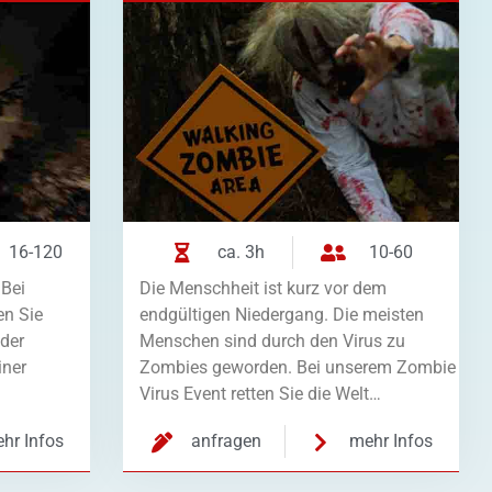
16-120
ca. 3h
10-60
 Bei
Die Menschheit ist kurz vor dem
en Sie
endgültigen Niedergang. Die meisten
der
Menschen sind durch den Virus zu
iner
Zombies geworden. Bei unserem Zombie
Virus Event retten Sie die Welt…
hr Infos
anfragen
mehr Infos