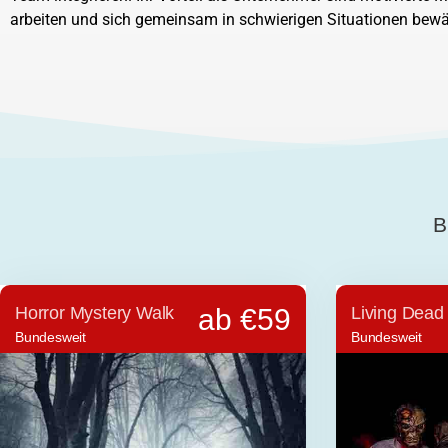
arbeiten und sich gemeinsam in schwierigen Situationen bewä
B
Horror Mystery Walk
ab €59
Living Dead
Bundesweit
Bundesweit