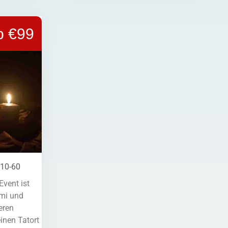
b €99
10-60
Event ist
imi und
eren
einen Tatort