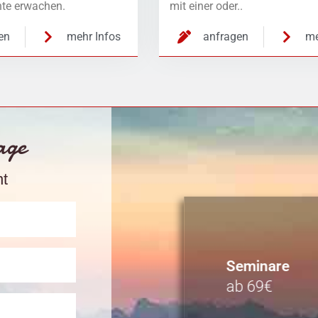
te erwachen.
mit einer oder..
en
mehr Infos
anfragen
me
rage
nt
Seminare
ab 69€