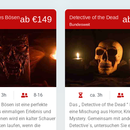
es Bösen
ab €149
Detective of the Dead
a
Bundesweit
 3h
8-16
ca. 3h
Bösen ist eine perfekte
Das „ Detective of the Dead “ 
 einmaligen Erlebnis und
eine Mischung aus Horror, Kr
nen wird ein kalter Schauer
Mystery. Gemeinsam mit and
en laufen, wenn die
Detective`s, untersuchen Sie 