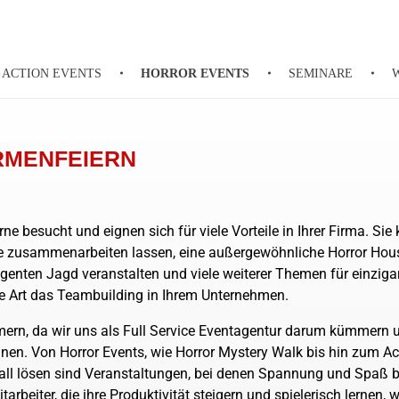
ACTION EVENTS
HORROR EVENTS
SEMINARE
RMENFEIERN
rne besucht und eignen sich für viele Vorteile in Ihrer Firma. S
e zusammenarbeiten lassen, eine außergewöhnliche Horror Hou
genten Jagd veranstalten und viele weiterer Themen für einziga
he Art das Teambuilding in Ihrem Unternehmen.
ern, da wir uns als Full Service Eventagentur darum kümmern
nen. Von Horror Events, wie Horror Mystery Walk bis hin zum A
Fall lösen sind Veranstaltungen, bei denen Spannung und Spaß be
tarbeiter, die ihre Produktivität steigern und spielerisch lernen,