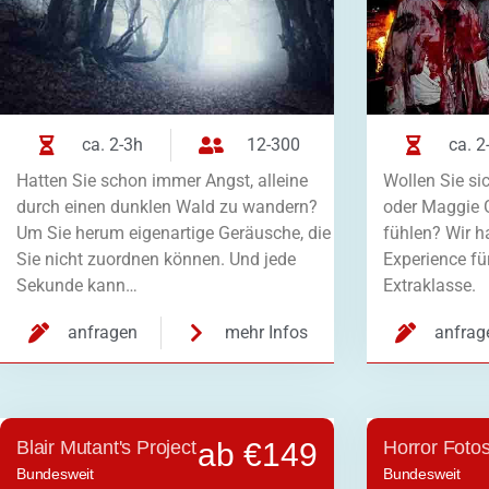
ca. 2-3h
12-300
ca. 2
Hatten Sie schon immer Angst, alleine
Wollen Sie si
durch einen dunklen Wald zu wandern?
oder Maggie 
Um Sie herum eigenartige Geräusche, die
fühlen? Wir h
Sie nicht zuordnen können. Und jede
Experience fü
Sekunde kann…
Extraklasse.
anfragen
mehr Infos
anfrag
Blair Mutant's Project
ab €149
Horror Foto
Bundesweit
Bundesweit