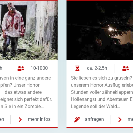
3h
10-1000
ca. 2-2,5h
von in eine ganz andere
Sie lieben es sich zu gruseln?
üpfen? Unser Horror
unserem Horror Ausflug erleb
 – das etwas andere
Stunden voller zähneklappern
eignet sich perfekt dafür.
Höllenangst und Abenteuer. E
n Sie in ein Zombie…
Legende soll der Wald…
en
mehr Infos
anfragen
me