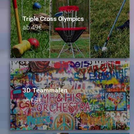
Triple Cross Olympics
ab 49€
3D Teammalen
ab 69€