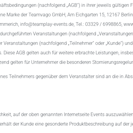
äftsbedingungen (nachfolgend „AGB“) in ihrer jeweils gültigen 
ine Marke der Teamvago GmbH, Am Eichgarten 15, 12167 Berlin, 
 Emmerich, info@teamplay-events.de, Tel.: 03329 / 6998865, w
 durchgeführten Veranstaltungen (nachfolgend „Veranstaltungen“
r Veranstaltungen (nachfolgend „Teilnehmer“ oder „Kunde“) und
 Diese AGB gelten auch für weitere erbrachte Leistungen, insb
zend gelten für Unternehmer die besonderen Stornierungsregel
ines Teilnehmers gegenüber dem Veranstalter sind an die in Ab
chkeit, auf der oben genannten Internetseite Events auszuwähle
 erhält der Kunde eine gesonderte Produktbeschreibung auf der 