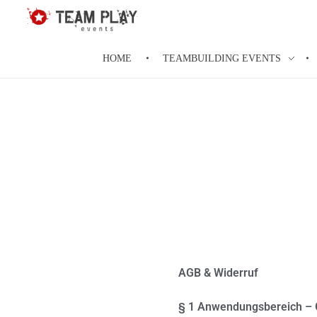
Teamplay-Events
die Agentur für individuelle Events
HOME
TEAMBUILDING EVENTS
AGB & Widerruf
§ 1 Anwendungsbereich – 