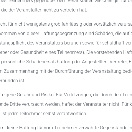
des Teilnehmers gegenüber dem Veranstalter. Gleiches gilt für d
ie der Veranstalter nicht zu vertreten hat.
nicht für nicht wenigstens grob fahrlässig oder vorsätzlich verur
mmen von dieser Haftungsbegrenzung sind Schäden, die auf d
istungspflicht des Veranstalters beruhen sowie für schuldhaft 
örper oder Gesundheit eines Teilnehmers). Die vorstehenden H
 persönliche Schadenersatzhaftung der Angestellten, Vertreter, Er
r im Zusammenhang mit der Durchführung der Veranstaltung bedie
erbunden ist.
uf eigene Gefahr und Risiko. Für Verletzungen, die durch den Tei
de Dritte verursacht werden, haftet der Veranstalter nicht. Für 
ist jeder Teilnehmer selbst verantwortlich.
mmt keine Haftung für vom Teilnehmer verwahrte Gegenstände in