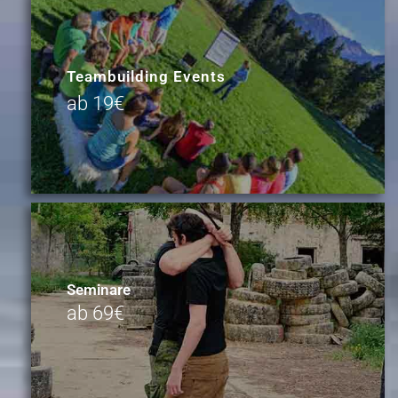
Teambuilding Events
ab 19€
Seminare
ab 69€