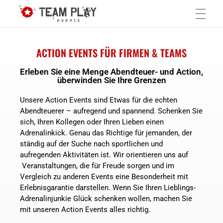
Teamplay-Events
die Agentur für individuelle Events
HOME
ACTION EVENTS FÜR FIRMEN & TEAMS
Erleben Sie eine Menge Abendteuer- und Action,
überwinden Sie Ihre Grenzen
TEAMBUILDING EVENTS
Unsere Action Events sind Etwas für die echten
Abendteuerer – aufregend und spannend. Schenken Sie
sich, Ihren Kollegen oder Ihren Lieben einen
Events in München
ACTION EVENTS
Adrenalinkick. Genau das Richtige für jemanden, der
ständig auf der Suche nach sportlichen und
aufregenden Aktivitäten ist. Wir orientieren uns auf
Veranstaltungen, die für Freude sorgen und im
HORROR EVENTS
Vergleich zu anderen Events eine Besonderheit mit
Erlebnisgarantie darstellen. Wenn Sie Ihren Lieblings-
Adrenalinjunkie Glück schenken wollen, machen Sie
SEMINARE
mit unseren Action Events alles richtig.