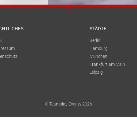
CHTLICHES
STÄDTE
B
Berlin
pressum
Hamburg
enschutz
München
Frankfurt am Main
Leipzig
© Teamplay Events 2026