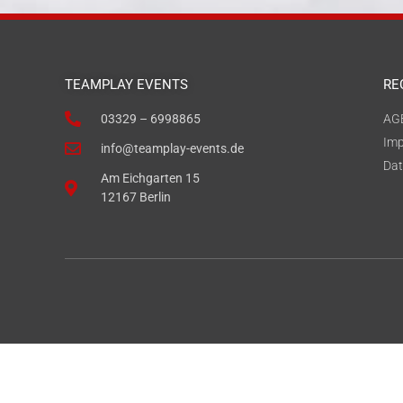
TEAMPLAY EVENTS
RE
03329 – 6998865
AG
Im
info@teamplay-events.de
Dat
Am Eichgarten 15
12167 Berlin