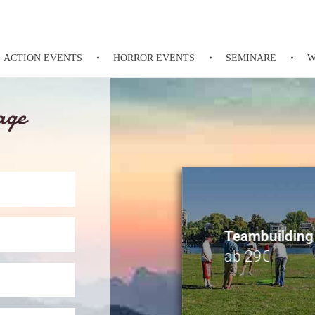
ACTION EVENTS
HORROR EVENTS
SEMINARE
W
rage
Teambuilding
ab 29€