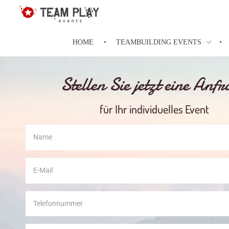
Teamplay-Events
die Agentur für individuelle Events
HOME
TEAMBUILDING EVENTS
Stellen Sie jetzt eine Anf
für Ihr individuelles Event