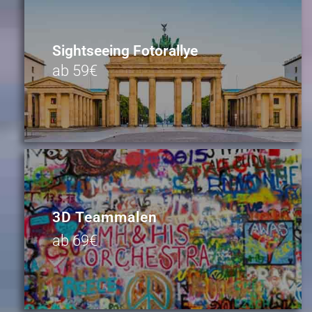
Sightseeing Fotorallye
ab 59€
3D Teammalen
ab 69€