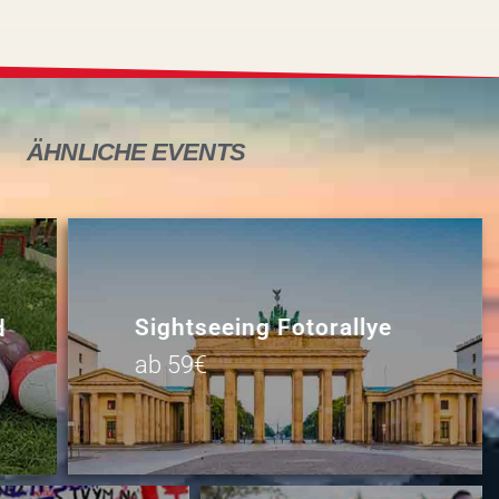
ÄHNLICHE
EVENTS
Sightseeing Fotorallye
d
ab 59€