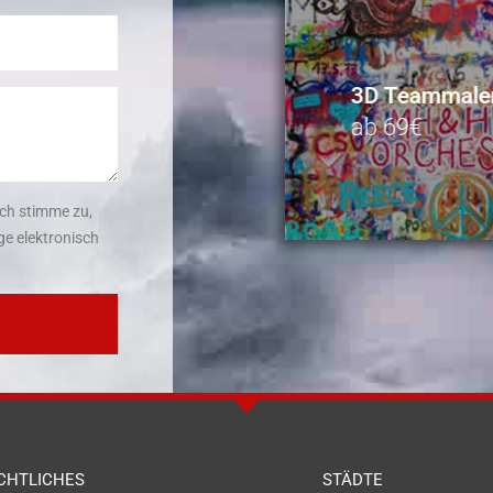
3D Teammale
ab 69€
ch stimme zu,
e elektronisch
CHTLICHES
STÄDTE