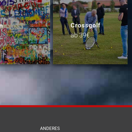
Crossgolf
n
ab 39€
ANDERES