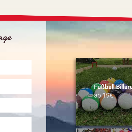
rage
Fußball Billar
ab 19€