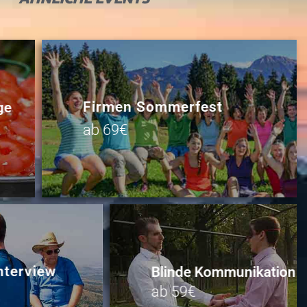
Firmen Sommerfest
ge
ab 69€
nterview
Blinde Kommunikation
ab 59€