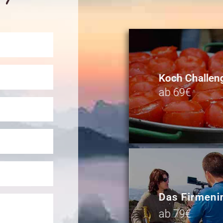
Koch Challen
ab 69€
Das Firmeni
ab 79€