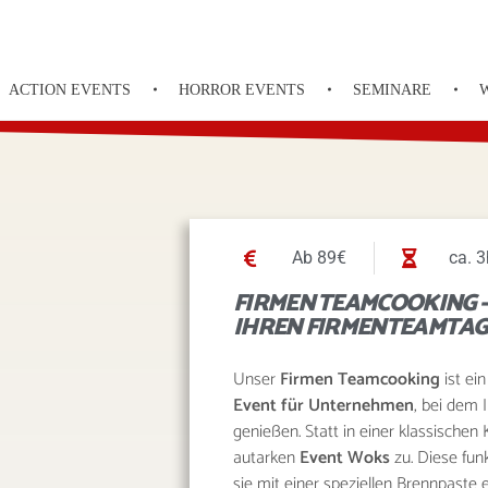
ACTION EVENTS
HORROR EVENTS
SEMINARE
Ab 89€
ca. 3
FIRMEN TEAMCOOKING –
IHREN FIRMENTEAMTAG
Unser
Firmen Teamcooking
ist ei
Event für Unternehmen
, bei dem
genießen. Statt in einer klassischen
autarken
Event Woks
zu. Diese fun
sie mit einer speziellen Brennpaste 