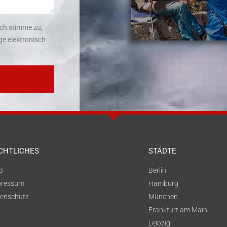
ch stimme zu,
e elektronisch
CHTLICHES
STÄDTE
B
Berlin
pressum
Hamburg
enschutz
München
Frankfurt am Main
Leipzig