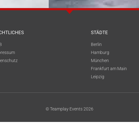
CHTLICHES
STÄDTE
B
Berlin
pressum
Hamburg
enschutz
München
Frankfurt am Main
Leipzig
© Teamplay Events 2026