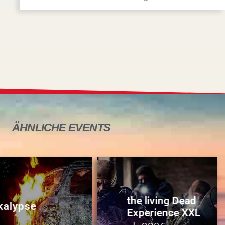
ÄHNLICHE
EVENTS
the living Dead
kalypse
Experience XXL