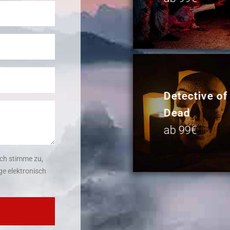
Detective of
Dead
ab 99€
ch stimme zu,
e elektronisch