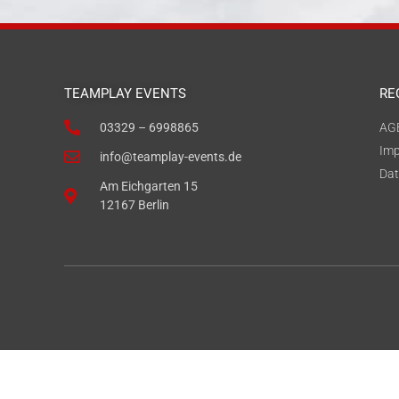
TEAMPLAY EVENTS
RE
03329 – 6998865
AG
Im
info@teamplay-events.de
Dat
Am Eichgarten 15
12167 Berlin