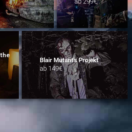
ab 299€
 the
Blair Mutant's Projekt
ab 149€