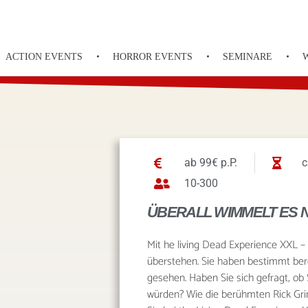
ACTION EVENTS
HORROR EVENTS
SEMINARE
ab 99€ p.P.
c
10-300
ÜBERALL WIMMELT ES 
Mit he living Dead Experience XXL –
überstehen. Sie haben bestimmt berei
gesehen. Haben Sie sich gefragt, o
würden? Wie die berühmten Rick Gr