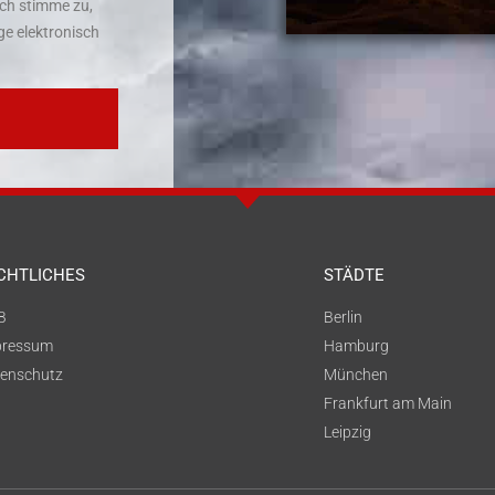
ch stimme zu,
e elektronisch
CHTLICHES
STÄDTE
B
Berlin
pressum
Hamburg
enschutz
München
Frankfurt am Main
Leipzig