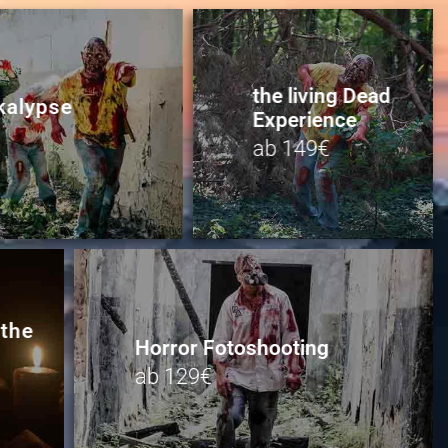
the living Dead
kalypse
Experience
ab 149€
 the
Horror Fotoshooting
ab 129€