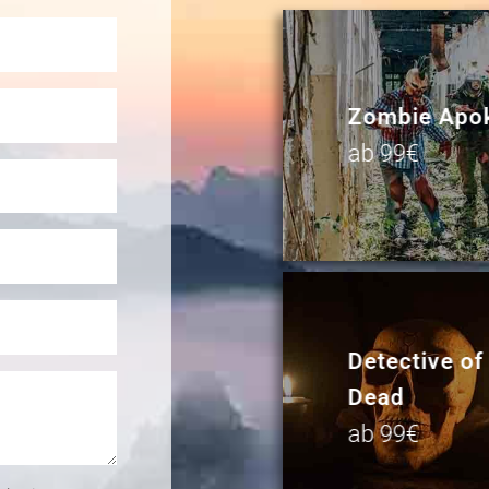
Zombie Apo
ab 99€
Detective of
Dead
ab 99€