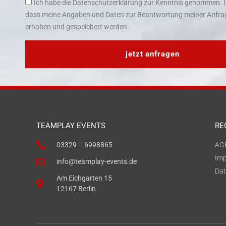
Ich habe die Datenschutzerklärung zur Kenntnis genommen. I
dass meine Angaben und Daten zur Beantwortung meiner Anfrag
erhoben und gespeichert werden.
jetzt anfragen
TEAMPLAY EVENTS
RE
03329 – 6998865
AG
Im
info@teamplay-events.de
Dat
Am Eichgarten 15
12167 Berlin