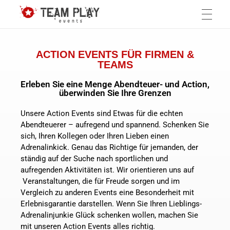
Teamplay-Events
die Agentur für individuelle Events
HOME
ACTION EVENTS FÜR FIRMEN &
TEAMS
Erleben Sie eine Menge Abendteuer- und Action,
TEAMBUILDING EVENTS
überwinden Sie Ihre Grenzen
Unsere Action Events sind Etwas für die echten
Abendteuerer – aufregend und spannend. Schenken Sie
Events in München
ACTION EVENTS
sich, Ihren Kollegen oder Ihren Lieben einen
Adrenalinkick. Genau das Richtige für jemanden, der
ständig auf der Suche nach sportlichen und
aufregenden Aktivitäten ist. Wir orientieren uns auf
HORROR EVENTS
Veranstaltungen, die für Freude sorgen und im
Vergleich zu anderen Events eine Besonderheit mit
Erlebnisgarantie darstellen. Wenn Sie Ihren Lieblings-
SEMINARE
Adrenalinjunkie Glück schenken wollen, machen Sie
mit unseren Action Events alles richtig.