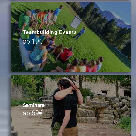
Teambuilding Events
ab 19€
Seminare
ab 69€