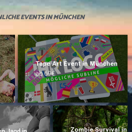
LICHE
EVENTS IN MÜNCHEN
Tape Art Event in München
ab 69€
Zombie Survival in
n Jagd in