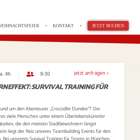
WEIHNACHTSFEIER
KONTAKT
JETZT BUCHEN
jetzt anfragen >
a. 4h
8-30
RNEFFEKT: SURVIVAL TRAINING FÜR
e rund um den Abenteurer „Crocodile Dundee“? Der
 was viele Menschen unter einem Überlebenskünstler
gkeiten, die den meisten Stadtbewohnern längst
n liegt der Reiz unseres Teambuilding Events für den
. Bei unserem Survival Training für Teams in München