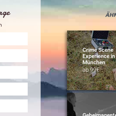
rage
ÄHN
n
Crime Scene
Experience in
München
ab 99€
Geheimagente