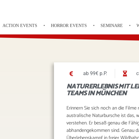
ACTION EVENTS
HORROR EVENTS
SEMINARE
ab 99€ p.P.
c
NATURERLEBNIS MIT LE
TEAMS IN MÜNCHEN
Erinnern Sie sich noch an die Film
australische Naturbursche ist das,
verstehen. Er besaß genau die Fähi
abhandengekommen sind. Genau dari
Überlebenskampf in freier Wildbahn