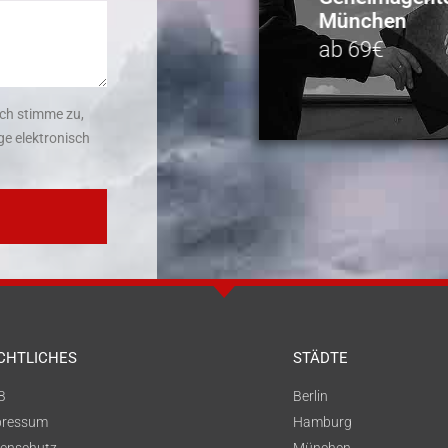
München
ab 69€
ch stimme zu,
e elektronisch
CHTLICHES
STÄDTE
B
Berlin
pressum
Hamburg
enschutz
München