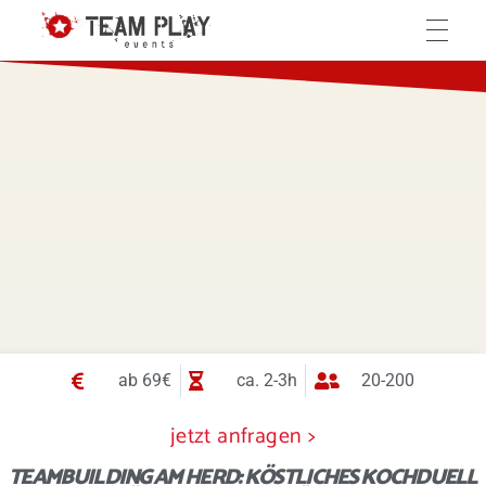
Teamplay-Events
die Agentur für individuelle Events
HOME
TEAMBUILDING EVENTS
Events in München
ACTION EVENTS
HORROR EVENTS
ab 69€
ca. 2-3h
20-200
jetzt anfragen >
SEMINARE
TEAMBUILDING AM HERD: KÖSTLICHES KOCHDUELL