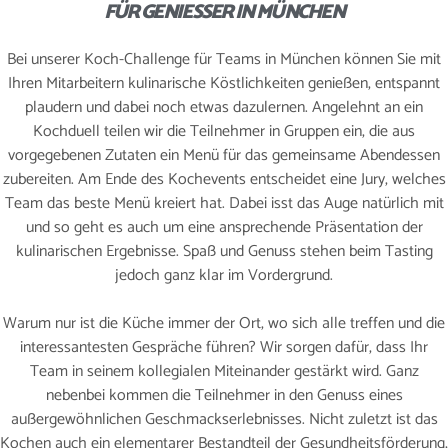
FÜR GENIESSER IN MÜNCHEN
Bei unserer Koch-Challenge für Teams in München können Sie mit
WEIHNACHTSFEIER
Ihren Mitarbeitern kulinarische Köstlichkeiten genießen, entspannt
plaudern und dabei noch etwas dazulernen. Angelehnt an ein
Kochduell teilen wir die Teilnehmer in Gruppen ein, die aus
KONTAKT
vorgegebenen Zutaten ein Menü für das gemeinsame Abendessen
zubereiten. Am Ende des Kochevents entscheidet eine Jury, welches
Team das beste Menü kreiert hat. Dabei isst das Auge natürlich mit
und so geht es auch um eine ansprechende Präsentation der
JETZT BUCHEN
kulinarischen Ergebnisse. Spaß und Genuss stehen beim Tasting
jedoch ganz klar im Vordergrund.
Warum nur ist die Küche immer der Ort, wo sich alle treffen und die
interessantesten Gespräche führen? Wir sorgen dafür, dass Ihr
Team in seinem kollegialen Miteinander gestärkt wird. Ganz
nebenbei kommen die Teilnehmer in den Genuss eines
außergewöhnlichen Geschmackserlebnisses. Nicht zuletzt ist das
Kochen auch ein elementarer Bestandteil der Gesundheitsförderung,