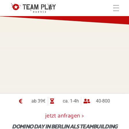
Teamplay-Events
die Agentur für individuelle Events
HOME
TEAMBUILDING EVENTS
Events in München
ACTION EVENTS
HORROR EVENTS
ab 39€
ca. 1-4h
40-800
jetzt anfragen >
SEMINARE
DOMINO DAY IN BERLIN ALS TEAMBUILDING