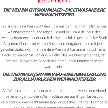
jetzt anfragen >
DIE WEIHNACHTSMANN JAGD – DIE ETWAS ANDERE
WEIHNACHTSFEIER
WEIHNACHTSFEIER
Sie suchen eine Weihnachtsfeier, die aus dem Rahmen fällt? Bei der
Weihnachtsmann Jagd folgen Sie und Ihr Team der Spur des
KONTAKT
Weihnachtsmannes quer durch die weihnachtlich geschmückte Stadt.
An jedem Checkpoint warten Rätsel und Aufgaben – und mit jeder
gelösten Station kommen Sie dem Weihnachtsmann ein Stück näher.
Begleitet werden Sie von einem Helfer des Weihnachtsmannes, der
JETZT BUCHEN
Tee und Glühwein im Gepäck hat, damit Ihnen unterwegs schön
warm bleibt.
DIE WEIHNACHTSMANN JAGD - EINE ABWECHSLUNG
ZUR ALLJÄHRLICHEN WEIHNACHTSFEIER
Auf Wunsch endet die Tour in einem Restaurant, wo Sie den Abend
bei einem gemütlichen Weihnachtsessen ausklingen lassen. So
verbindet die Weihnachtsmann Jagd winterliches Erlebnis, Teamgeist