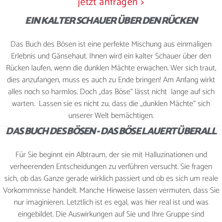
jetzt anfragen >
EIN KALTER SCHAUER ÜBER DEN RÜCKEN
WEIHNACHTSFEIER
Das Buch des Bösen ist eine perfekte Mischung aus einmaligen
Erlebnis und Gänsehaut. Ihnen wird ein kalter Schauer über den
Rücken laufen, wenn die dunklen Mächte erwachen. Wer sich traut,
KONTAKT
dies anzufangen, muss es auch zu Ende bringen! Am Anfang wirkt
alles noch so harmlos. Doch „das Böse“ lässt nicht lange auf sich
warten. Lassen sie es nicht zu, dass die „dunklen Mächte“ sich
unserer Welt bemächtigen.
JETZT BUCHEN
DAS BUCH DES BÖSEN - DAS BÖSE LAUERT ÜBERALL
Für Sie beginnt ein Albtraum, der sie mit Halluzinationen und
verheerenden Entscheidungen zu verführen versucht. Sie fragen
sich, ob das Ganze gerade wirklich passiert und ob es sich um reale
Vorkommnisse handelt. Manche Hinweise lassen vermuten, dass Sie
nur imaginieren. Letztlich ist es egal, was hier real ist und was
eingebildet. Die Auswirkungen auf Sie und Ihre Gruppe sind