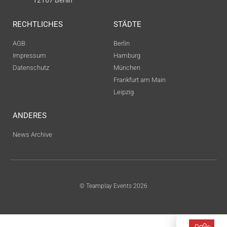
12167 Berlin
RECHTLICHES
STÄDTE
AGB
Berlin
Impressum
Hamburg
Datenschutz
München
Frankfurt am Main
Leipzig
ANDERES
News Archive
© Teamplay Events 2026