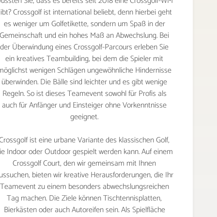
ussten Sie, dass es bereits seit 2018 eine Crossgolf-WM
ibt? Crossgolf ist international beliebt, denn hierbei geht
es weniger um Golfetikette, sondern um Spaß in der
WEIHNACHTSFEIER
Gemeinschaft und ein hohes Maß an Abwechslung. Bei
der Überwindung eines Crossgolf-Parcours erleben Sie
ein kreatives Teambuilding, bei dem die Spieler mit
KONTAKT
möglichst wenigen Schlägen ungewöhnliche Hindernisse
überwinden. Die Bälle sind leichter und es gibt wenige
Regeln. So ist dieses Teamevent sowohl für Profis als
auch für Anfänger und Einsteiger ohne Vorkenntnisse
JETZT BUCHEN
geeignet.
Crossgolf ist eine urbane Variante des klassischen Golf,
ie Indoor oder Outdoor gespielt werden kann. Auf einem
Crossgolf Court, den wir gemeinsam mit Ihnen
ussuchen, bieten wir kreative Herausforderungen, die Ihr
Teamevent zu einem besonders abwechslungsreichen
Tag machen. Die Ziele können Tischtennisplatten,
Bierkästen oder auch Autoreifen sein. Als Spielfläche