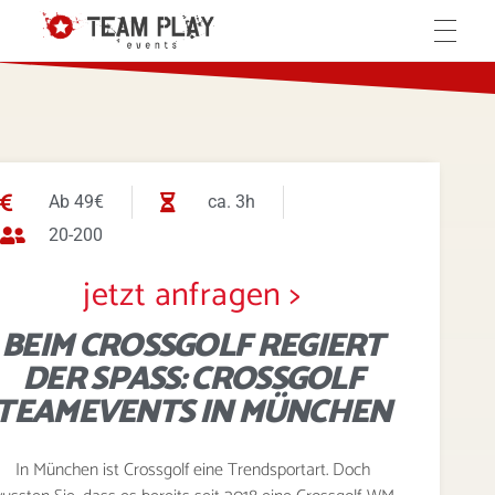
Teamplay-Events
die Agentur für individuelle Events
HOME
TEAMBUILDING EVENTS
Ab 49€
ca. 3h
20-200
Events in München
ACTION EVENTS
jetzt anfragen >
BEIM CROSSGOLF REGIERT
DER SPASS: CROSSGOLF T
HORROR EVENTS
EAMEVENTS IN MÜNCHEN
SEMINARE
In München ist Crossgolf eine Trendsportart. Doch