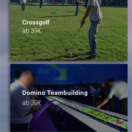
Crossgolf
ab 39€
Domino Teambuilding
ab 39€