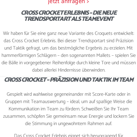
jetzt anfragen >
CROSS CROCKET ERLEBNIS – DIE NEUE
TRENDSPORTART ALS TEAMEVENT
WEIHNACHTSFEIER
Wir haben für Sie eine ganz neue Variante des Croquets entwickelt:
das Cross Crocket Erlebnis. Bei dieser Trendsportart sind Präzision
KONTAKT
und Taktik gefragt, um das bestmögliche Ergebnis zu erzielen. Mit
hammerförmigen Schlägern – den sogenannten Mallets – spielen Sie
die Bälle in vorgegebener Reihenfolge durch kleine Tore und müssen
dabei allerlei Hindernisse überwinden.
JETZT BUCHEN
CROSS CROCKET – PRÄZISION UND TAKTIK IM TEAM
Gespielt wird wahlweise gegeneinander mit Score-Karte oder in
Gruppen mit Teamauswertung – ideal, um auf spaßige Weise die
Kommunikation im Team zu fördern. Schweißen Sie Ihr Team
zusammen, schöpfen Sie gemeinsam neue Energie und lockern Sie
die Stimmung in ungewohntem Rahmen auf.
Das Cross Crocket Erlebnis eignet sich hervorragend für