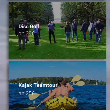
Disc Golf
ab 39€
Kajak Teamtour
ab 25€