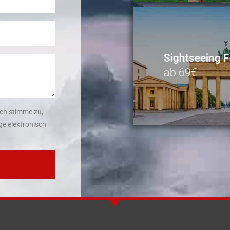
Sightseeing F
ab 69€
ch stimme zu,
e elektronisch