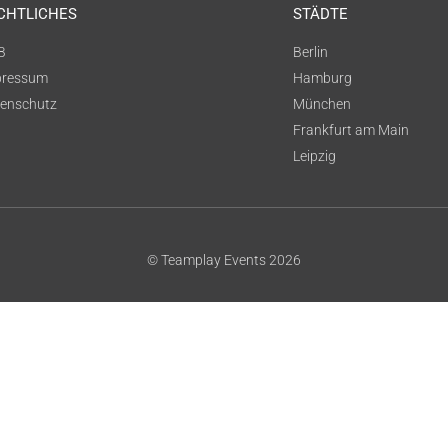
CHTLICHES
STÄDTE
B
Berlin
pressum
Hamburg
enschutz
München
Frankfurt am Main
Leipzig
© Teamplay Events 2026