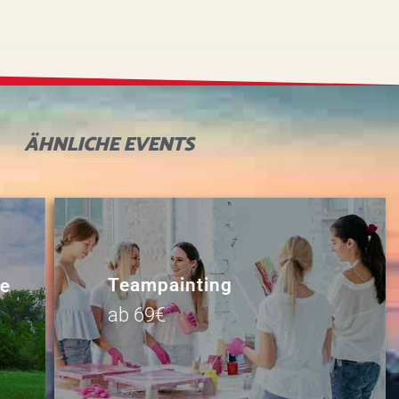
ÄHNLICHE
EVENTS
Teampainting
de
ab 69€