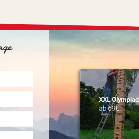
rage
XXL Olympia
ab 69€