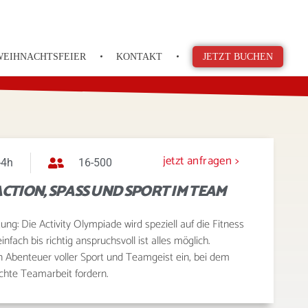
WEIHNACHTSFEIER
KONTAKT
JETZT BUCHEN
jetzt anfragen >
-4h
16-500
CTION, SPASS UND SPORT IM TEAM
g: Die Activity Olympiade wird speziell auf die Fitness
fach bis richtig anspruchsvoll ist alles möglich.
in Abenteuer voller Sport und Teamgeist ein, bei dem
echte Teamarbeit fordern.