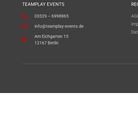
TEAMPLAY EVENTS
RE
03329 – 6998865
AG
Im
info@teamplay-events.de
Dat
Am Eichgarten 15
12167 Berlin