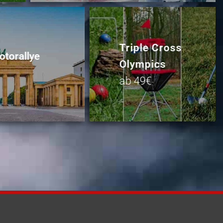
Triple Cross
otorallye
Olympics
ab 49€