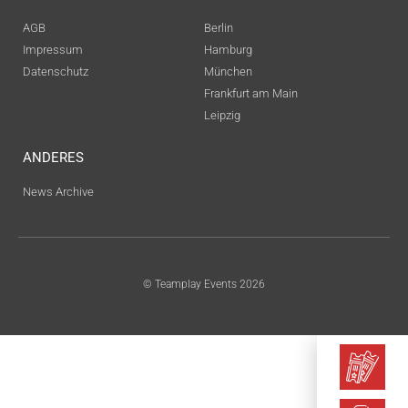
AGB
Berlin
Impressum
Hamburg
Datenschutz
München
Frankfurt am Main
Leipzig
ANDERES
News Archive
© Teamplay Events 2026