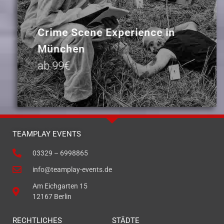
Crime Scene Experience in
München
ab 99€
TEAMPLAY EVENTS
03329 – 6998865
info@teamplay-events.de
Am Eichgarten 15
12167 Berlin
RECHTLICHES
STÄDTE